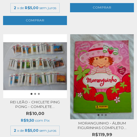
2
x de
R$5,00
sem juros
REI LEÃO - CHICLETE PING
PONG - COMPLETE...
R$10,00
R$9,50
com
Pix
MORANGUINHO - ÁLBUM
FIGURINHAS COMPLETO...
2
x de
R$5,00
sem juros
R$119,99