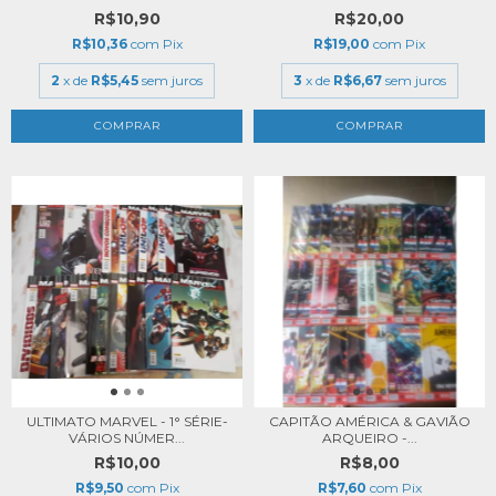
R$10,90
R$20,00
R$10,36
com
Pix
R$19,00
com
Pix
2
x de
R$5,45
sem juros
3
x de
R$6,67
sem juros
ULTIMATO MARVEL - 1° SÉRIE-
CAPITÃO AMÉRICA & GAVIÃO
VÁRIOS NÚMER...
ARQUEIRO -...
R$10,00
R$8,00
R$9,50
com
Pix
R$7,60
com
Pix