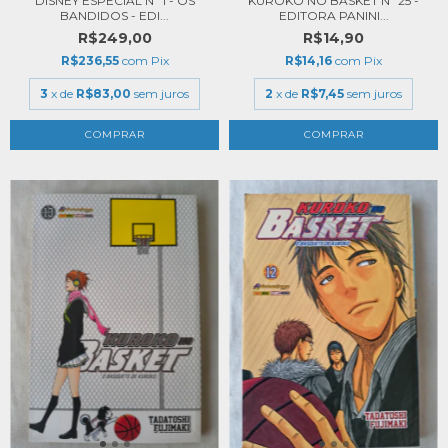
DISNEY ESPECIAL Nº 1 - OS
KUROKO NO BASKET Nº 25 -
BANDIDOS - EDI...
EDITORA PANINI...
R$249,00
R$14,90
R$236,55
com
Pix
R$14,16
com
Pix
3
x de
R$83,00
sem juros
2
x de
R$7,45
sem juros