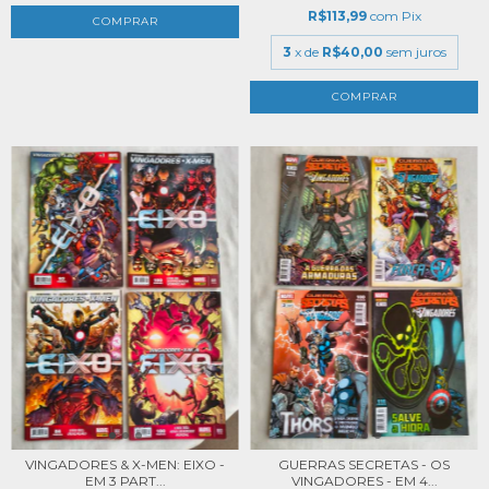
R$113,99
com
Pix
3
x de
R$40,00
sem juros
VINGADORES & X-MEN: EIXO -
GUERRAS SECRETAS - OS
EM 3 PART...
VINGADORES - EM 4...