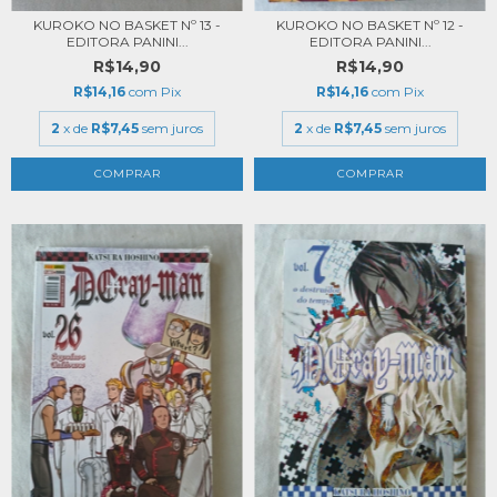
KUROKO NO BASKET Nº 13 -
KUROKO NO BASKET Nº 12 -
EDITORA PANINI...
EDITORA PANINI...
R$14,90
R$14,90
R$14,16
com
Pix
R$14,16
com
Pix
2
x de
R$7,45
sem juros
2
x de
R$7,45
sem juros