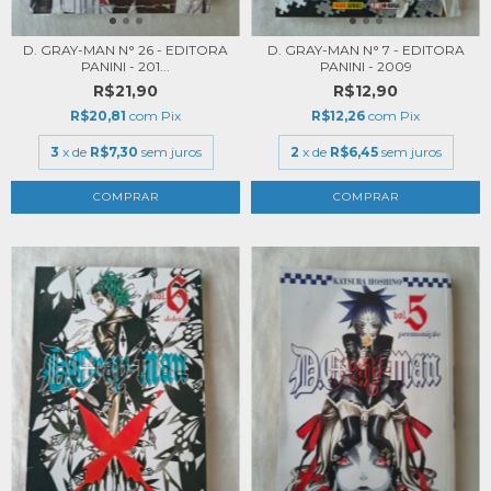
D. GRAY-MAN N° 26 - EDITORA
D. GRAY-MAN N° 7 - EDITORA
PANINI - 201...
PANINI - 2009
R$21,90
R$12,90
R$20,81
com
Pix
R$12,26
com
Pix
3
x de
R$7,30
sem juros
2
x de
R$6,45
sem juros