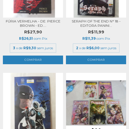
FÚRIA VERMELHA - DE: PIERCE
SERAPH OF THE END N° 18 -
BROWN - ED....
EDITORA PANINI...
R$27,90
R$11,99
R$26,51
com
Pix
R$11,39
com
Pix
3
x de
R$9,30
sem juros
2
x de
R$6,00
sem juros