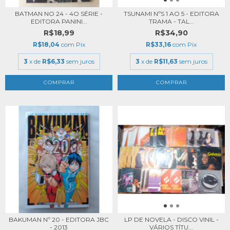
BATMAN NO 24 - 4O SÉRIE -
TSUNAMI NºS 1 AO 5 - EDITORA
EDITORA PANINI...
TRAMA - TAL...
R$18,99
R$34,90
R$18,04
com
Pix
R$33,16
com
Pix
3
x de
R$6,33
sem juros
3
x de
R$11,63
sem juros
BAKUMAN Nº 20 - EDITORA JBC
LP DE NOVELA - DISCO VINIL -
- 2013
VÁRIOS TÍTU...