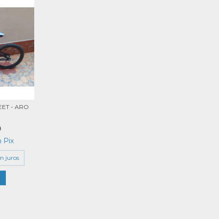
EET - ARO
0
m
Pix
m juros