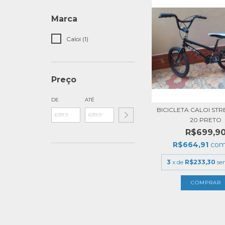
Marca
Caloi (1)
Preço
DE
ATÉ
BICICLETA CALOI STR
20 PRETO
R$699,9
R$664,91
co
3
x de
R$233,30
se