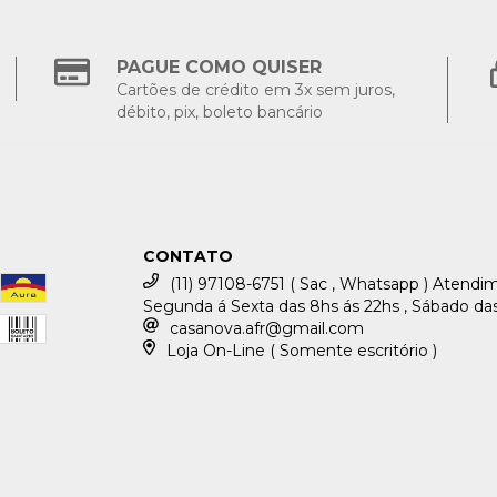
PAGUE COMO QUISER
Cartões de crédito em 3x sem juros,
débito, pix, boleto bancário
CONTATO
(11) 97108-6751 ( Sac , Whatsapp ) Atend
Segunda á Sexta das 8hs ás 22hs , Sábado das
casanova.afr@gmail.com
Loja On-Line ( Somente escritório )