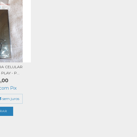
RA CELULAR
LAY - P...
,00
com
Pix
3
sem juros