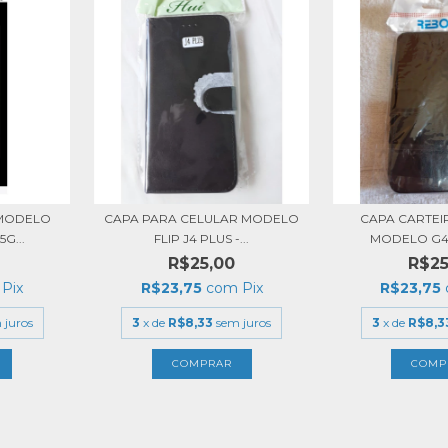
 MODELO
CAPA PARA CELULAR MODELO
CAPA CARTEI
G...
FLIP J4 PLUS -...
MODELO G4 P
R$25,00
R$25
Pix
R$23,75
com
Pix
R$23,75
 juros
3
x de
R$8,33
sem juros
3
x de
R$8,3