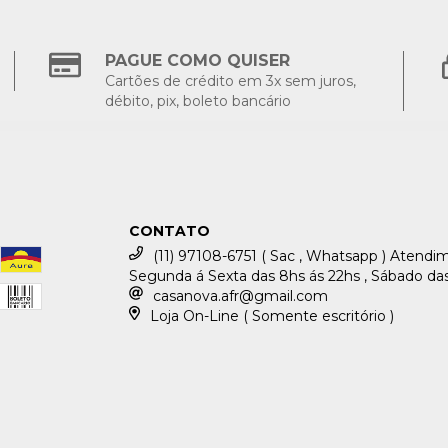
PAGUE COMO QUISER
Cartões de crédito em 3x sem juros,
débito, pix, boleto bancário
CONTATO
(11) 97108-6751 ( Sac , Whatsapp ) Atend
Segunda á Sexta das 8hs ás 22hs , Sábado das
casanova.afr@gmail.com
Loja On-Line ( Somente escritório )